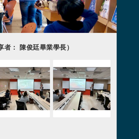
分享者： 陳俊廷畢業學長）
連結
連結