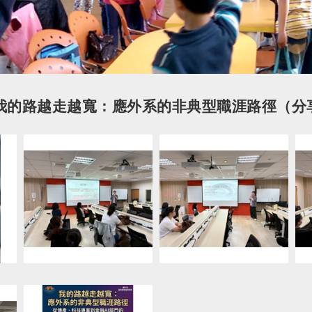
場英文-我的路越走越寬：應外系的非典型職涯路徑（
連結
連結
連結
連結
連結