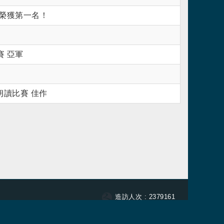
妤榮獲第一名！
賽 亞軍
朗讀比賽 佳作
連結
造訪人次 : 2379161