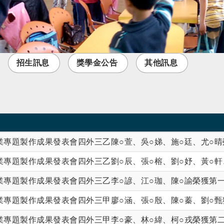
招生訊息
獎學金公告
其他訊息
系畢業專題製作成果發表會四外三乙陳○萱、吳○娣、施○廷、尤○
系畢業專題製作成果發表會四外三乙劉○辰、張○榕、劉○妤、黃○
系畢業專題製作成果發表會四外三乙李○諺、江○珈、陳○諭榮獲第
系畢業專題製作成果發表會四外三甲廖○涵、張○殷、陳○蓁、劉○
系畢業專題製作成果發表會四外三甲李○豪、林○緯、柯○戎榮獲第