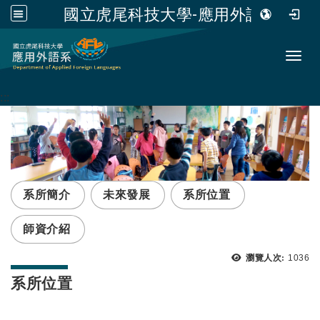
國立虎尾科技大學-應用外語系
跳到主要內容
Toggl
:::
系所簡介
未來發展
系所位置
師資介紹
瀏覽次
瀏覽人次:
1036
系所位置