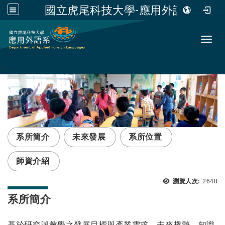
國立虎尾科技大學-應用外語系
跳到主要內容
Toggl
:::
系所簡介
未來發展
系所位置
師資介紹
瀏覽次
瀏覽人次:
2648
系所簡介
基於研究與
教學之發展目標與產業需求、未來趨勢、知識