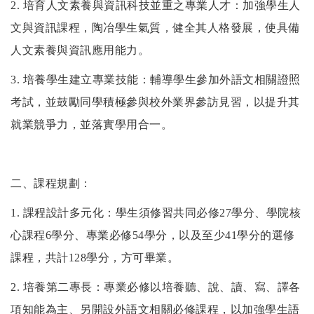
2.
培育人文素養與資訊科技並重之專業人才：加強學生人
文與資訊課程，陶冶學生氣質，健全其人格發展，使具備
人文素養與資訊應用能力。
3.
培養學生建立專業技能：輔導學生參加外語文相關證照
考試，並鼓勵同學積極參與校外業界參訪見習，以提升其
就業競爭力，並落實學用合一。
二、課程規劃：
1.
課程設計多元化：學生須修習共同必修
27
學分、學院核
心課程
6
學分、專業必修
54
學分，以及至少
41
學分的選修
課程，共計
128
學分，方可畢業。
2.
培養第二專長：專業必修以培養聽、說、讀、寫、譯各
項知能為主、另開設外語文相關必修課程，以加強學生語