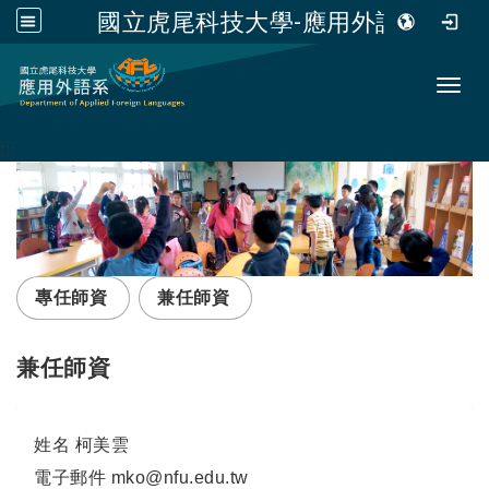
國立虎尾科技大學-應用外語系
跳到主要內容
Toggl
:::
專任師資
兼任師資
兼任師資
姓名
柯美雲
電子郵件
mko@nfu.edu.tw