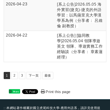
2026-04-23
[系上公告]
2026.05.05 海
外實習(捷克)-捷克的外語
學習：以馬薩里克大學漢
學系為例（分享者： 呂維
倫 副教授）
2026-04-22
[系上公告] [協同教
學]2026.05.04 領隊導遊
英文 領隊、導遊實務工作
經驗談（分享者： 章素蓮
經理）
1
2
3
下一頁
最後
Print this page
Share
:::
本網站著作權屬於國立虎尾科技大學-應用外語系，請詳見
使用規