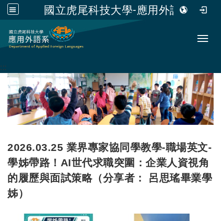
國立虎尾科技大學-應用外語系
跳到主要內容
Toggl
:::
2026.03.25 業界專家協同學教學-職場英文-
學姊帶路！AI世代求職突圍：企業人資視角
的履歷與面試策略（分享者： 呂思瑤畢業學
姊）
連結
連