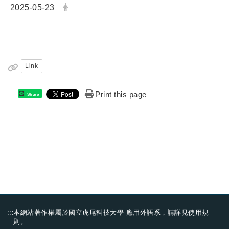
日期：
發布者：
2025-05-23
Link
Print this page
Share
:::
本網站著作權屬於國立虎尾科技大學-應用外語系，請詳見
使用規
則
。