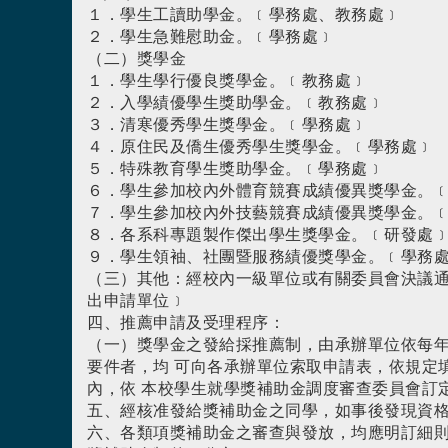
１．學生工讀助學金。﹝學務處、教務處﹞
２．學生急難慰助金。﹝學務處﹞
（二）獎學金
１．學生學行優良獎學金。﹝教務處﹞
２．入學績優學生獎助學金。﹝教務處﹞
３．清寒優秀學生獎學金。﹝學務處﹞
４．原住民及僑生優秀學生獎學金。﹝學務處﹞
５．特殊教育學生獎助學金。﹝學務處﹞
６．學生參加校內外體育競賽成績優異獎學金。
７．學生參加校內外技藝競賽成績優異獎學金。
８．各系科專題製作傑出學生獎學金。﹝研發處
９．學生領袖、社團暨服務績優獎學金。﹝學務
（三）其他：經校內一級單位或有關委員會決議
出申請單位﹞
四、推薦申請及受理程序：
（一）獎學金之發給採推薦制，由承辦單位依每年
要件者，均 可向各承辦單位索取申請表，依規定
內，依 本校學生就學獎補助金調度審查委員會訂
五、經核准發給獎補助金之同學，如事後發現資格
六、各類項獎補助金之審查與發放，均應明訂細則