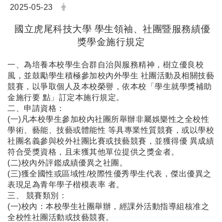
日期：
發布者：
2025-05-23
國立虎尾科技大學 學生領袖、社團暨服務績優
獎學金施行規定
一、為培養本校學生合群自治與服務精神，樹立優良校
風，並鼓勵學生積極參加校內外學生 社團活動及相關技藝
競賽，以爭取個人及本校榮譽，依本校「學生就學獎補助
金施行要 點」訂定本施行規定。
二、申請資格：
(一)凡本校學生參加校內社團所舉辦非屬娛樂性之全校性
學術、藝能、技藝或體能性 等具專業性質競賽，或以學校
社團名義參與校外社團比賽或技藝競賽，並獲得優 異成績
符合受獎資格，且未獲其他單位提供之獎金者。
(二)校內外評鑑成績優異之社團。
(三)獲全國性或區域性/校際性優秀學生代表，傑出優異之
表現足為青年學子楷模表率 者。
三、 競賽類別：
(一)校內：本校學生社團舉辦，經課外活動指導組核准之
全校性社團活動或技藝競賽。