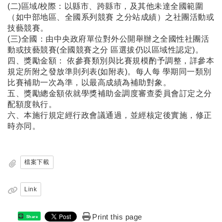
(二)區域/校際：以縣市、跨縣市，及其他未達全國範圍
（如中部地區、全國系列競賽 之分站成績）之社團活動或
技藝競賽。
(三)全國：由中央政府單位對外公開舉辦之全國性社團活
動或技藝競賽(全國競賽之分 區選拔仍以區域性認定)。
四、獎勵金額： 依參賽類別與比賽規模酌予調整，詳參本
規定所附之發放準則列表(如附表)。每人每 學期同一類別
比賽補助一次為準，以最高成績為補助對象。
五、獎勵總金額依就學獎補助金調度審查委員會訂定之分
配額度執行。
六、本施行規定經行政會議通過，並經核定後實施，修正
時亦同。
檔案下載
Link
Print this page
Share