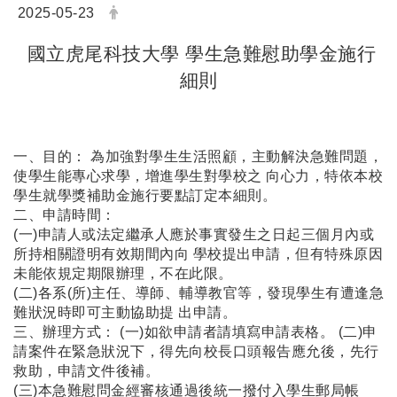
日期：
發布者：
2025-05-23
國立虎尾科技大學 學生急難慰助學金施行
細則
一、目的： 為加強對學生生活照顧，主動解決急難問題，
使學生能專心求學，增進學生對學校之 向心力，特依本校
學生就學獎補助金施行要點訂定本細則。
二、申請時間：
(一)申請人或法定繼承人應於事實發生之日起三個月內或
所持相關證明有效期間內向 學校提出申請，但有特殊原因
未能依規定期限辦理，不在此限。
(二)各系(所)主任、導師、輔導教官等，發現學生有遭逢急
難狀況時即可主動協助提 出申請。
三、辦理方式： (一)如欲申請者請填寫申請表格。 (二)申
請案件在緊急狀況下，得先向校長口頭報告應允後，先行
救助，申請文件後補。
(三)本急難慰問金經審核通過後統一撥付入學生郵局帳