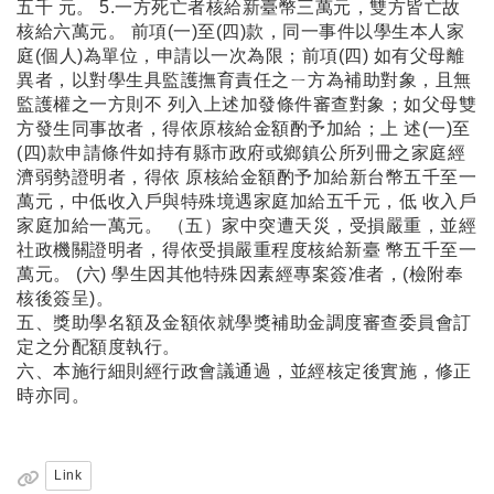
五千 元。 5.一方死亡者核給新臺幣三萬元，雙方皆亡故
核給六萬元。 前項(一)至(四)款，同一事件以學生本人家
庭(個人)為單位，申請以一次為限；前項(四) 如有父母離
異者，以對學生具監護撫育責任之ㄧ方為補助對象，且無
監護權之一方則不 列入上述加發條件審查對象；如父母雙
方發生同事故者，得依原核給金額酌予加給；上 述(一)至
(四)款申請條件如持有縣市政府或鄉鎮公所列冊之家庭經
濟弱勢證明者，得依 原核給金額酌予加給新台幣五千至一
萬元，中低收入戶與特殊境遇家庭加給五千元，低 收入戶
家庭加給一萬元。 （五）家中突遭天災，受損嚴重，並經
社政機關證明者，得依受損嚴重程度核給新臺 幣五千至一
萬元。 (六) 學生因其他特殊因素經專案簽准者，(檢附奉
核後簽呈)。
五、獎助學名額及金額依就學獎補助金調度審查委員會訂
定之分配額度執行。
六、本施行細則經行政會議通過，並經核定後實施，修正
時亦同。
Link