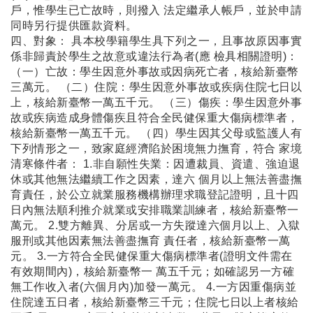
戶，惟學生已亡故時，則撥入 法定繼承人帳戶，並於申請
同時另行提供匯款資料。
四、對象： 具本校學籍學生具下列之一，且事故原因事實
係非歸責於學生之故意或違法行為者(應 檢具相關證明)：
（一）亡故：學生因意外事故或因病死亡者，核給新臺幣
三萬元。 （二）住院：學生因意外事故或疾病住院七日以
上，核給新臺幣一萬五千元。 （三）傷疾：學生因意外事
故或疾病造成身體傷疾且符合全民健保重大傷病標準者，
核給新臺幣一萬五千元。 （四）學生因其父母或監護人有
下列情形之一，致家庭經濟陷於困境無力撫育，符合 家境
清寒條件者： 1.非自願性失業：因遭裁員、資遣、強迫退
休或其他無法繼續工作之因素，達六 個月以上無法善盡撫
育責任，於公立就業服務機構辦理求職登記證明，且十四
日內無法順利推介就業或安排職業訓練者，核給新臺幣一
萬元。 2.雙方離異、分居或一方失蹤達六個月以上、入獄
服刑或其他因素無法善盡撫育 責任者，核給新臺幣一萬
元。 3.一方符合全民健保重大傷病標準者(證明文件需在
有效期間內)，核給新臺幣一 萬五千元；如確認另一方確
無工作收入者(六個月內)加發一萬元。 4.一方因重傷病並
住院達五日者，核給新臺幣三千元；住院七日以上者核給