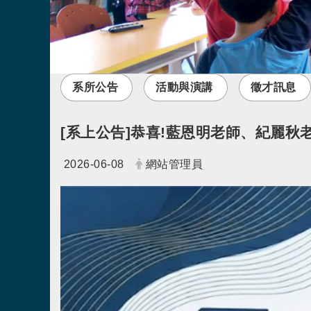
系所公告
活動與演講
徵才訊息
[系上公告]恭喜!藍恩明老師、紀麗秋
日期：
發布者：
2026-06-08
網站管理員