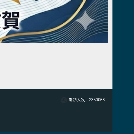
連結
造訪人次 : 2350068