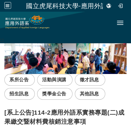
國立虎尾科技大學-應用外語系
跳到主要內容
Toggl
:::
系所公告
活動與演講
徵才訊息
招生訊息
獎學金公告
其他訊息
[系上公告]114-2應用外語系實務專題(二)成
果繳交暨材料費核銷注意事項