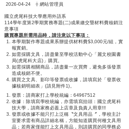
日期：
發布者：
2026-04-24
網站管理員
國立虎尾科技大學應用外語系
114學年度第2學期實務專題(二)成果繳交暨材料費核銷注
意事項
購買專題所需用品時，請注意以下事項：
本學期製作專題成果系辦提供材料費$3,000元/組，實
報實銷。
如需採購文具，請盡量至學校活動中心「麗文校園書
局(虎尾科大店)」購買。
如需採購相關商品，請盡量一次買齊，避免多張發票
造成核銷不便。
購買之文具、影印等發票或收據，請填寫於「發票收
據核銷明細表」(請見附件1)。
發票：請商家打上學校統編：64967512
收據：除填寫學校統編，亦需填寫抬頭：國立虎尾科
技大學，請商家務必蓋上店章及負責人用章!!!
發票或收據不能只打上泛稱〝文具用品〞，學校主計
室要求需有商品詳細名稱，方能知道購買何種文具用
品；若商家僅能打上文具用品，則請購買的同學務必