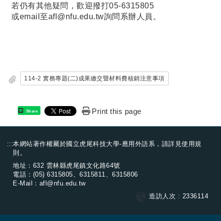
若仍有其他疑問，歡迎撥打05-6315805
或email至
afl@nfu.edu.tw
詢問系辦人員。
114-2 實務專題(二)成果繳交暨材料費核銷注意事項
Print this page
Share
:::
本網站著作權屬於國立虎尾科技大學-應用外語系，請詳見
使用規
則
。
地址：632 雲林縣虎尾鎮文化路64號
電話：(05) 6315805、6315811、6315806
E-Mail：
afl@nfu.edu.tw
連結
造訪人次 : 2336114