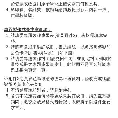
於發票或收據用原子筆寫上確切購買何種文具。
影印費、裝訂費：核銷時請務必檢附影印內容一張，
供學校查驗。
專題製作成果注意事項：
請填妥專題製作成果表(請見附件2)，表格需填寫完
整。
請將專題成果裝訂成冊，書皮請統一以虎尾明傳影印
店色卡:2號-雲彩(深藍)。(如下圖)
請填妥專題製作封面(請見附件3)，並將此封面列印於
最後成冊之專題成果書皮上，此封面不需再裝訂於專
題成果內頁第一頁。
※附件3之黃底色區域請修改為正確資料，修改完成後請
記得將黃底色去除!!
不清楚專題組別者，請見附件4。
若仍不確定要如何將專題成果裝訂成冊，請先至系辦
詢問，繳交之成果格式若錯誤，系辦將予以退件並要
求重印。