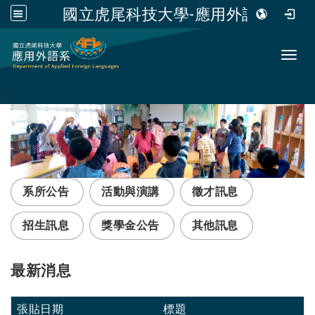
國立虎尾科技大學-應用外語系
跳到主要內容
Toggl
:::
系所公告
活動與演講
徵才訊息
招生訊息
獎學金公告
其他訊息
最新消息
張貼日期
標題