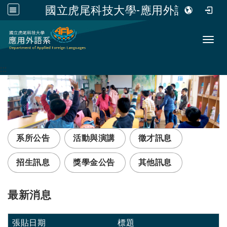
國立虎尾科技大學-應用外語系
跳到主要內容
Toggl
:::
系所公告
活動與演講
徵才訊息
招生訊息
獎學金公告
其他訊息
最新消息
張貼日期
標題